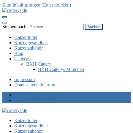
Zum Inhalt springen (Enter drücken)
catterys.de
Die Katzenseite!
Suchen nach:
Katzenfutter
Katzengesundheit
Katzenzubehör
Blog
Catterys
BKH Cattery
BKH Catterys München
Impressum
Datenschutzerklärung
Impressum
Datenschutzerklärung
catterys.de
Die Katzenseite!
Katzenfutter
Katzengesundheit
Katzenzubehör