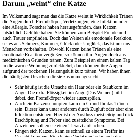
Darum „weint“ eine Katze
Im Volksmund sagt man das die Katze weint in Wirklichkeit Tränen
die Augen durch Fremdkörper, Verletzungen, eine Infektion oder
eine Allergie. Forscher haben herausgefunden, dass Katzen
tatsächlich Gefühle haben. Sie können zum Beispiel Freude und
auch Trauer empfinden. Doch das Weinen als emotionale Reaktion,
sei es aus Schmerz, Kummer, Glück oder Unglück, das ist nur uns
Menschen vorbehalten. Obwohl Katzen keine Tränen als eine
emotionale Reaktion vergießen, so können ihre Augen doch aus
medizinischen Gründen tränen. Zum Beispiel an einem kalten Tag
in die warme Wohnung zurückkehrt, dann können ihre Augen
aufgrund der trockenen Heizungsluft kurz tränen. Wir haben ihnen
die häufigsten Ursachen für sie zusammengesucht.
Sehr häufig ist die Ursache ein Haar oder ein Staubkorn im
Auge. Die extra Flüssigkeit im Auge (Das Weinen) hilft
dabei, den Fremdkörper wieder auszuspülen.
Auch ein Katzenschnupfen kann ein Grund für das Tränen
sein. Dieser kann unter anderem durch Zugluft oder aber eine
Infektion entstehen. Hier ist der Ausfluss meist eitrig und dick.
Erschöpfung und Fieber sind zusätzliche Symptome. Bei
Anzeichen sollten sie einen Tierarzt aufsuchen.
Ringen sich Katzen, kann es schnell zu einem Treffer ins
Gesicht kommen. Eine kleine Verletzung oder auch der